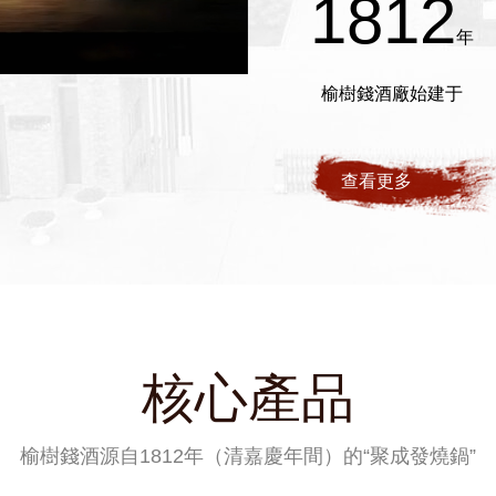
1812
年
榆樹錢酒廠始建于
查看更多
核心產品
榆樹錢酒源自1812年（清嘉慶年間）的“聚成發燒鍋”